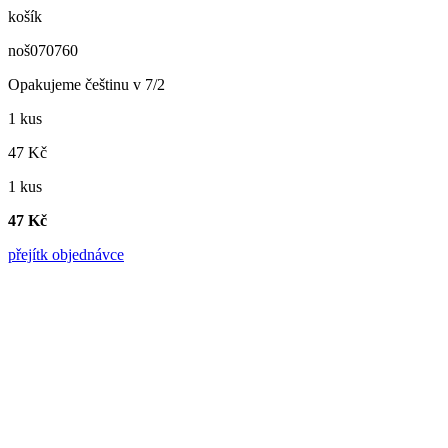
košík
noš070760
Opakujeme češtinu v 7/2
1 kus
47 Kč
1 kus
47 Kč
přejít
k objednávce