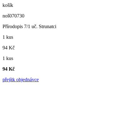
košík
noš070730
Přírodopis 7/1 uč. Strunatci
1 kus
94 Kč
1 kus
94 Kč
přejít
k objednávce