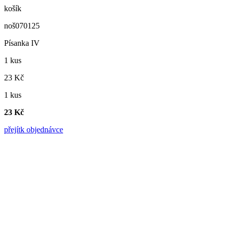
košík
noš070125
Písanka IV
1 kus
23 Kč
1 kus
23 Kč
přejít
k objednávce