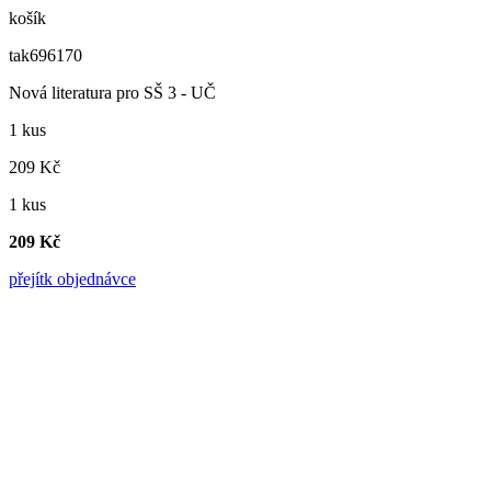
košík
tak696170
Nová literatura pro SŠ 3 - UČ
1 kus
209 Kč
1 kus
209 Kč
přejít
k objednávce