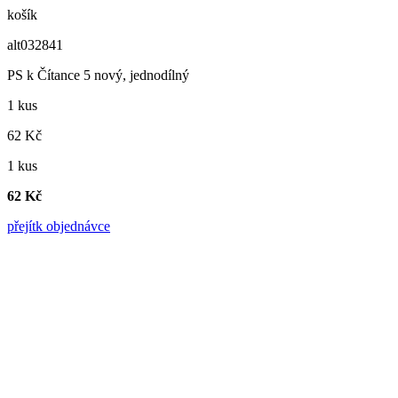
košík
alt032841
PS k Čítance 5 nový, jednodílný
1 kus
62 Kč
1 kus
62 Kč
přejít
k objednávce